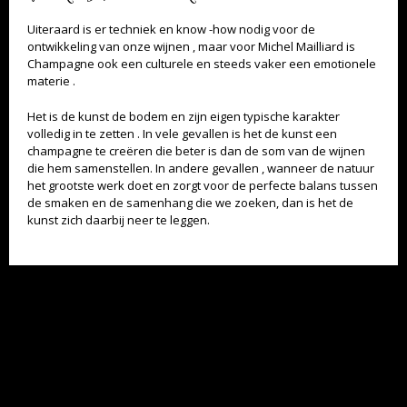
Uiteraard is er techniek en know -how nodig voor de
ontwikkeling van onze wijnen , maar voor Michel Mailliard is
Champagne ook een culturele en steeds vaker een emotionele
materie .
Het is de kunst de bodem en zijn eigen typische karakter
volledig in te zetten . In vele gevallen is het de kunst een
champagne te creëren die beter is dan de som van de wijnen
die hem samenstellen. In andere gevallen , wanneer de natuur
TEVEEL ALKOHOL IS NIET GOED VOOR U. DRINK MET MATE.
het grootste werk doet en zorgt voor de perfecte balans tussen
de smaken en de samenhang die we zoeken, dan is het de
kunst zich daarbij neer te leggen.