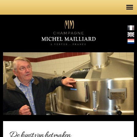
Overslaan
en naar
de inhoud
gaan
De kunst van het maken