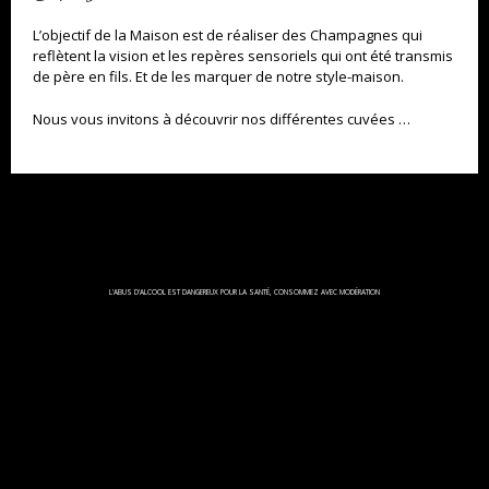
CUVÉE GRÉGORY 1ER CRU
L’objectif de la Maison est de réaliser des Champagnes qui
reflètent la vision et les repères sensoriels qui ont été transmis
CUVÉE ROSÉ ALEXIA 1ER CRU
de père en fils. Et de les marquer de notre style-maison.
CUVÉE PRESTIGE 2013
Nous vous invitons à découvrir nos différentes cuvées …
CUVÉE MONT VERGON 2005
L’OGER 2004 GRAND CRU
L'ABUS D'ALCOOL EST DANGEREUX POUR LA SANTÉ, CONSOMMEZ AVEC MODÉRATION