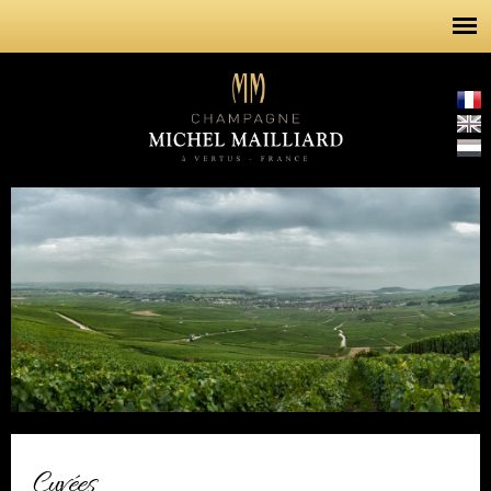
Aller au
contenu
principal
La gamme
Cuvées