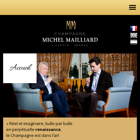
Aller au
contenu
principal
Accueil
« Réel et imaginaire, bulle par bulle
en perpétuelle
renaissance
,
le Champagne est dans l’art