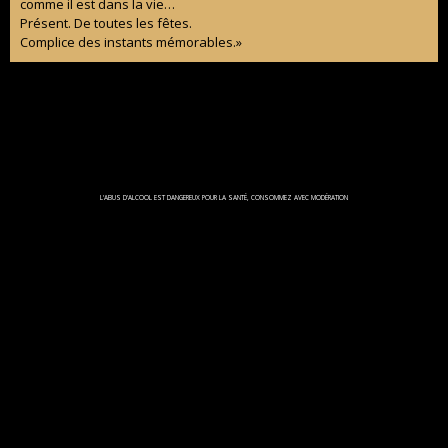
comme il est dans la vie…
Présent. De toutes les fêtes.
Complice des instants mémorables.»
L'ABUS D'ALCOOL EST DANGEREUX POUR LA SANTÉ, CONSOMMEZ AVEC MODÉRATION