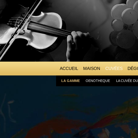
ACCUEIL
MAISON
CUVÉES
DÉGU
LA GAMME
OENOTHEQUE
LA CUVÉE D