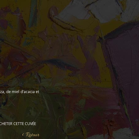
a, de miel d’acacia et
CHETER CETTE CUVÉE
< Retour